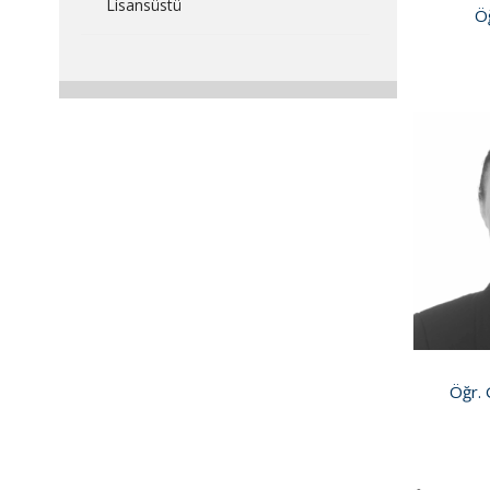
Lisansüstü
Öğ
Öğr. 