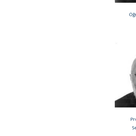
Öğr
Pr
S