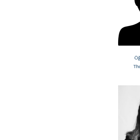
Öğ
Th