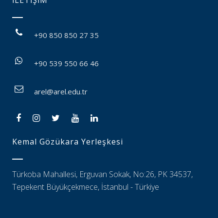
İLETİŞİM
+90 850 850 27 35
+90 539 550 66 46
arel@arel.edu.tr
Kemal Gözükara Yerleşkesi
Türkoba Mahallesi, Erguvan Sokak, No:26, PK 34537,
Tepekent Büyükçekmece, İstanbul - Türkiye