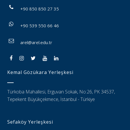
+90 850 850 27 35
+90 539 550 66 46
arel@arel.edu.tr
Kemal Gözükara Yerleşkesi
Türkoba Mahallesi, Erguvan Sokak, No:26, PK 34537,
Tepekent Büyükçekmece, İstanbul - Türkiye
Sefaköy Yerleşkesi