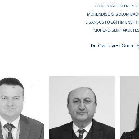
ELEKTRIK-ELEKTRONIK
MÜHENDISLIĞI BÖLÜM BAŞ
LISANSÜSTÜ EĞITIM ENSTI
MÜHENDISLIK FAKÜLTES
Dr. Öğr. Üyesi Ömer I