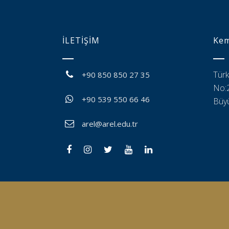
İLETİŞİM
Kem
Türk
+90 850 850 27 35
No:2
+90 539 550 66 46
Büyü
arel@arel.edu.tr