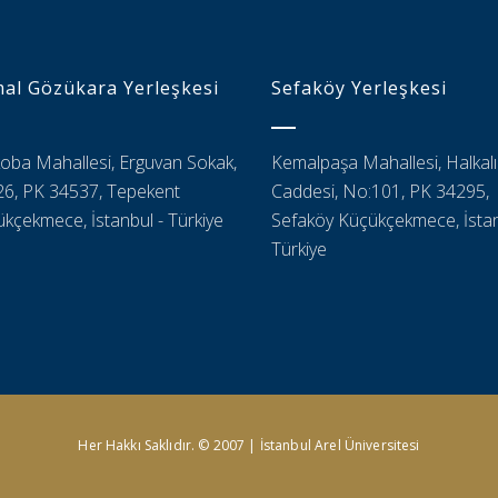
al Gözükara Yerleşkesi
Sefaköy Yerleşkesi
oba Mahallesi, Erguvan Sokak,
Kemalpaşa Mahallesi, Halkalı
6, PK 34537, Tepekent
Caddesi, No:101, PK 34295,
kçekmece, İstanbul - Türkiye
Sefaköy Küçükçekmece, İstan
Türkiye
Her Hakkı Saklıdır. © 2007 | İstanbul Arel Üniversitesi