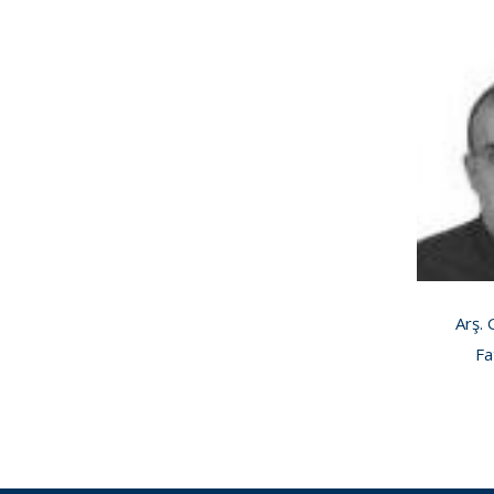
Arş.
Fa