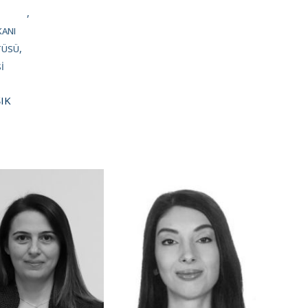
KANI
TÜSÜ
I
ŞIK