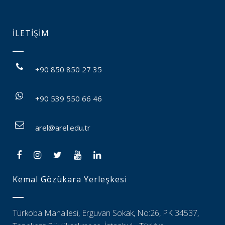
İLETİŞİM
+90 850 850 27 35
+90 539 550 66 46
arel@arel.edu.tr
Kemal Gözükara Yerleşkesi
Türkoba Mahallesi, Erguvan Sokak, No:26, PK 34537,