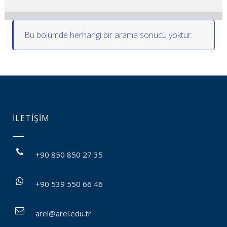
Bu bölümde herhangi bir arama sonucu yoktur.
İLETİŞİM
+90 850 850 27 35
+90 539 550 66 46
arel@arel.edu.tr