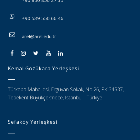
+90 850 850 27 35
+90 539 550 66 46
arel@arel.edu.tr
Kemal Gözükara Yerleşkesi
Türkoba Mahallesi, Erguvan Sokak, No:26, PK 34537,
Tepekent Büyükçekmece, İstanbul - Türkiye
Sefaköy Yerleşkesi