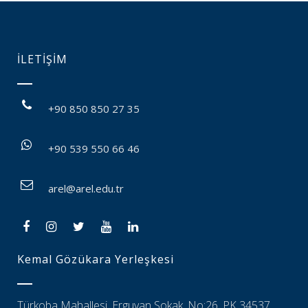
İLETİŞİM
+90 850 850 27 35
+90 539 550 66 46
arel@arel.edu.tr
Kemal Gözükara Yerleşkesi
Türkoba Mahallesi, Erguvan Sokak, No:26, PK 34537,