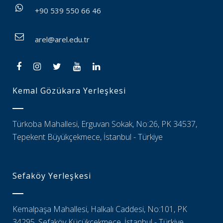
+90 539 550 66 46
arel@arel.edu.tr
Kemal Gözükara Yerleşkesi
Türkoba Mahallesi, Erguvan Sokak, No:26, PK 34537,
Tepekent Büyükçekmece, İstanbul - Türkiye
Sefaköy Yerleşkesi
Kemalpaşa Mahallesi, Halkalı Caddesi, No:101, PK
34295, Sefaköy Küçükçekmece, İstanbul - Türkiye