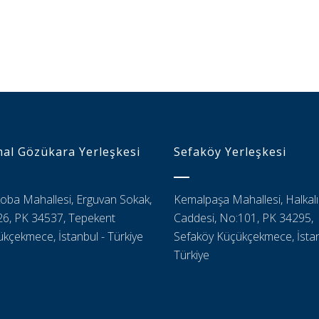
al Gözükara Yerleşkesi
Sefaköy Yerleşkesi
oba Mahallesi, Erguvan Sokak,
Kemalpaşa Mahallesi, Halkalı
6, PK 34537, Tepekent
Caddesi, No:101, PK 34295,
kçekmece, İstanbul - Türkiye
Sefaköy Küçükçekmece, İstan
Türkiye