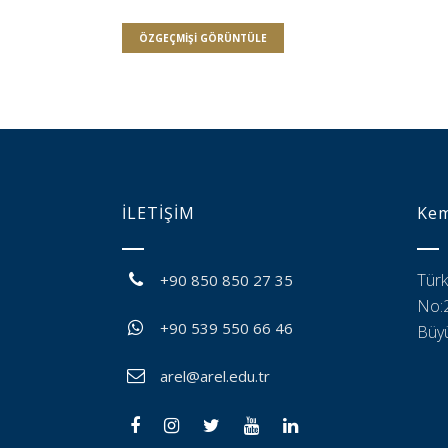
ÖZGEÇMIŞI GÖRÜNTÜLE
İLETİŞİM
Kem
Türk
+90 850 850 27 35
No:2
+90 539 550 66 46
Büyü
arel@arel.edu.tr