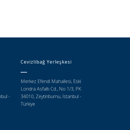
Cevizlibağ Yerleşkesi
Merkez Efendi Mahallesi, Eski
Londra Asfaltı Cd., No 1/3, PK
bul -
34010, Zeytinburnu, İstanbul -
Türkiye