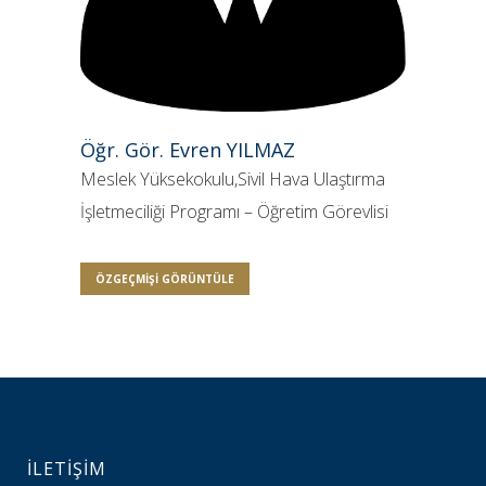
Öğr. Gör. Evren YILMAZ
Meslek Yüksekokulu,Sivil Hava Ulaştırma
İşletmeciliği Programı – Öğretim Görevlisi
ÖZGEÇMIŞI GÖRÜNTÜLE
İLETİŞİM