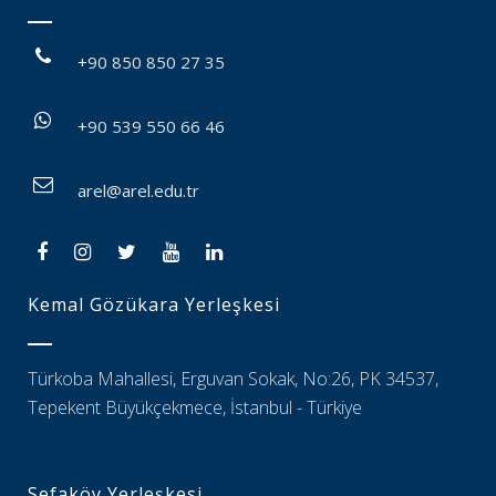
+90 850 850 27 35
+90 539 550 66 46
arel@arel.edu.tr
Kemal Gözükara Yerleşkesi
Türkoba Mahallesi, Erguvan Sokak, No:26, PK 34537,
Tepekent Büyükçekmece, İstanbul - Türkiye
Sefaköy Yerleşkesi