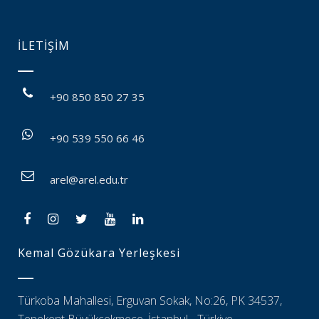
İLETİŞİM
+90 850 850 27 35
+90 539 550 66 46
arel@arel.edu.tr
Kemal Gözükara Yerleşkesi
Türkoba Mahallesi, Erguvan Sokak, No:26, PK 34537,