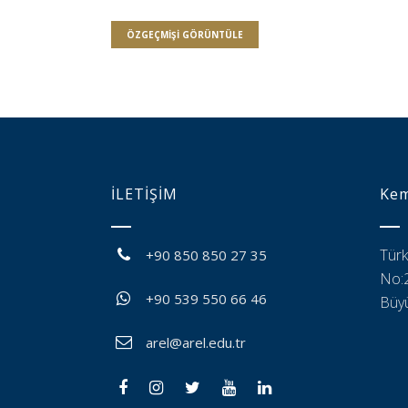
ÖZGEÇMIŞI GÖRÜNTÜLE
İLETİŞİM
Kem
Türk
+90 850 850 27 35
No:2
+90 539 550 66 46
Büyü
arel@arel.edu.tr