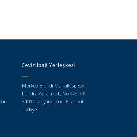
Cevizlibağ Yerleşkesi
Merkez Efendi Mahallesi, Eski
Londra Asfaltı Cd., No 1/3, PK
bul -
34010, Zeytinburnu, İstanbul -
Türkiye