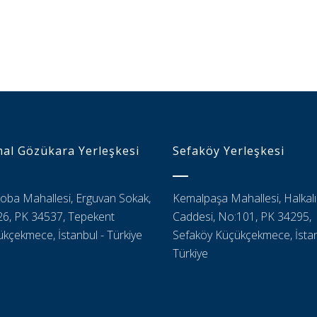
al Gözükara Yerleşkesi
Sefaköy Yerleşkesi
oba Mahallesi, Erguvan Sokak,
Kemalpaşa Mahallesi, Halkalı
6, PK 34537, Tepekent
Caddesi, No:101, PK 34295,
kçekmece, İstanbul - Türkiye
Sefaköy Küçükçekmece, İstan
Türkiye