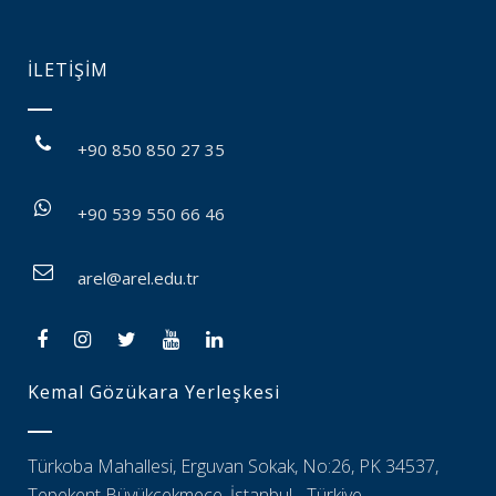
İLETİŞİM
+90 850 850 27 35
+90 539 550 66 46
arel@arel.edu.tr
Kemal Gözükara Yerleşkesi
Türkoba Mahallesi, Erguvan Sokak, No:26, PK 34537,
Tepekent Büyükçekmece, İstanbul - Türkiye