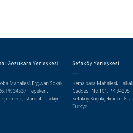
al Gözükara Yerleşkesi
Sefaköy Yerleşkesi
oba Mahallesi, Erguvan Sokak,
Kemalpaşa Mahallesi, Halkalı
6, PK 34537, Tepekent
Caddesi, No:101, PK 34295,
kçekmece, İstanbul - Türkiye
Sefaköy Küçükçekmece, İstan
Türkiye