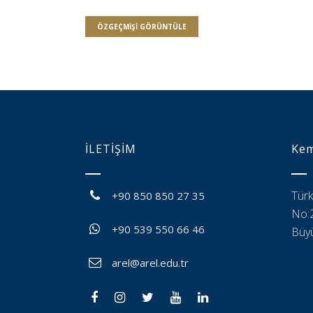
ÖZGEÇMIŞI GÖRÜNTÜLE
İLETİŞİM
Kem
Türk
+90 850 850 27 35
No:2
+90 539 550 66 46
Büyü
arel@arel.edu.tr