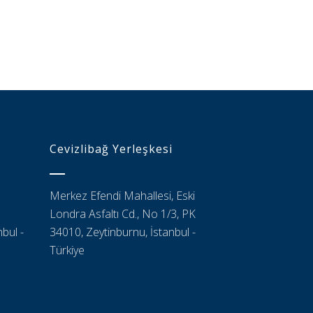
Cevizlibağ Yerleşkesi
Merkez Efendi Mahallesi, Eski
Londra Asfaltı Cd., No 1/3, PK
bul -
34010, Zeytinburnu, İstanbul -
Türkiye