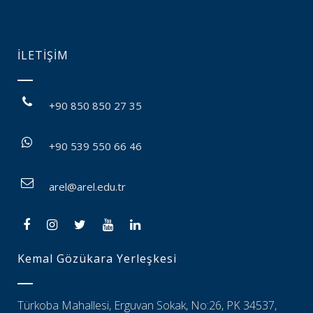
İLETİŞİM
+90 850 850 27 35
+90 539 550 66 46
arel@arel.edu.tr
Kemal Gözükara Yerleşkesi
Türkoba Mahallesi, Erguvan Sokak, No:26, PK 34537,