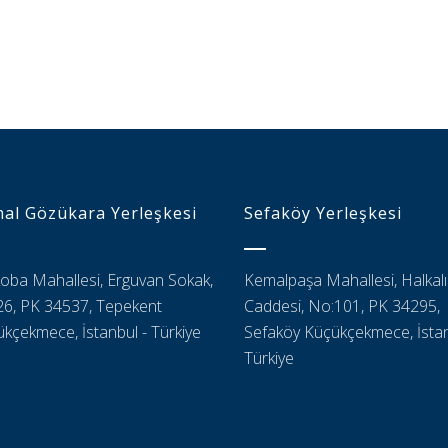
al Gözükara Yerleşkesi
Sefaköy Yerleşkesi
oba Mahallesi, Erguvan Sokak,
Kemalpaşa Mahallesi, Halkalı
6, PK 34537, Tepekent
Caddesi, No:101, PK 34295,
kçekmece, İstanbul - Türkiye
Sefaköy Küçükçekmece, İstan
Türkiye