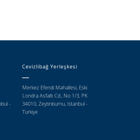
Cevizlibağ Yerleşkesi
Merkez Efendi Mahallesi, Eski
Londra Asfaltı Cd., No 1/3, PK
bul -
34010, Zeytinburnu, İstanbul -
Türkiye