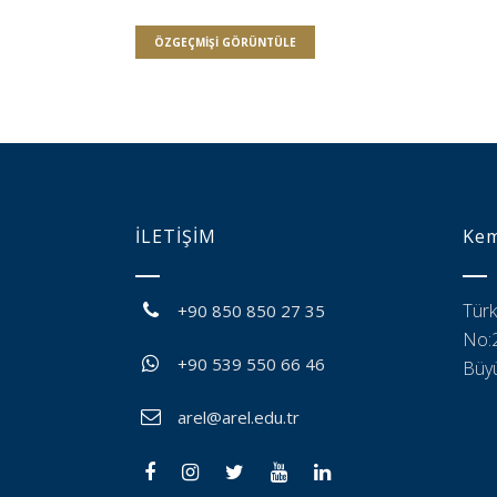
ÖZGEÇMIŞI GÖRÜNTÜLE
İLETİŞİM
Kem
Türk
+90 850 850 27 35
No:2
+90 539 550 66 46
Büyü
arel@arel.edu.tr