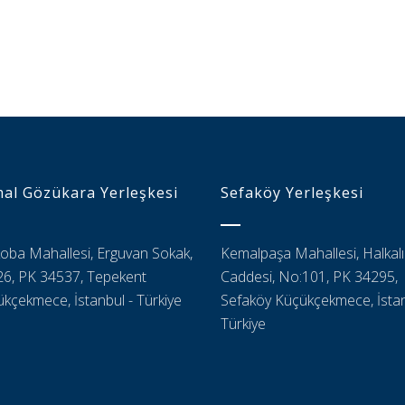
al Gözükara Yerleşkesi
Sefaköy Yerleşkesi
oba Mahallesi, Erguvan Sokak,
Kemalpaşa Mahallesi, Halkalı
6, PK 34537, Tepekent
Caddesi, No:101, PK 34295,
kçekmece, İstanbul - Türkiye
Sefaköy Küçükçekmece, İstan
Türkiye