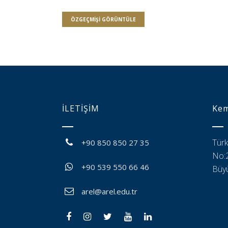
ÖZGEÇMIŞI GÖRÜNTÜLE
İLETİŞİM
Kem
Türk
+90 850 850 27 35
No:2
+90 539 550 66 46
Büyü
arel@arel.edu.tr