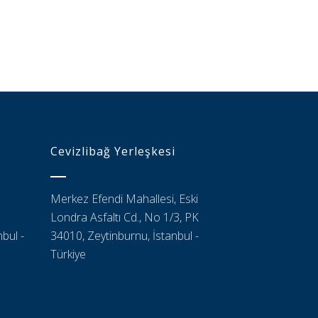
Cevizlibağ Yerleşkesi
Merkez Efendi Mahallesi, Eski
Londra Asfaltı Cd., No 1/3, PK
bul -
34010, Zeytinburnu, İstanbul -
Türkiye