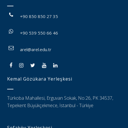
+90 850 850 27 35
+90 539 550 66 46
arel@arel.edu.tr
Kemal Gözükara Yerleşkesi
Türkoba Mahallesi, Erguvan Sokak, No:26, PK 34537,
Tepekent Büyükçekmece, İstanbul - Türkiye
Sefaköy Yerleşkesi