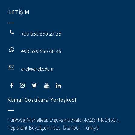
İLETİŞİM
+90 850 850 27 35
+90 539 550 66 46
arel@arel.edu.tr
Kemal Gözükara Yerleşkesi
Türkoba Mahallesi, Erguvan Sokak, No:26, PK 34537,
Tepekent Büyükçekmece, İstanbul - Türkiye