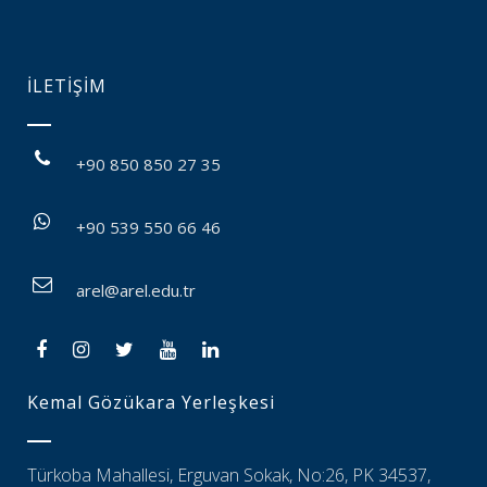
İLETİŞİM
+90 850 850 27 35
+90 539 550 66 46
arel@arel.edu.tr
Kemal Gözükara Yerleşkesi
Türkoba Mahallesi, Erguvan Sokak, No:26, PK 34537,