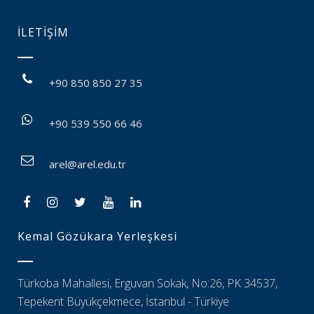
İLETİŞİM
+90 850 850 27 35
+90 539 550 66 46
arel@arel.edu.tr
Kemal Gözükara Yerleşkesi
Türkoba Mahallesi, Erguvan Sokak, No:26, PK 34537,
Tepekent Büyükçekmece, İstanbul - Türkiye