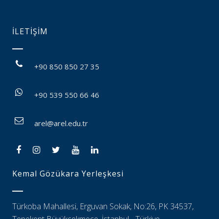
İLETİŞİM
+90 850 850 27 35
+90 539 550 66 46
arel@arel.edu.tr
Kemal Gözükara Yerleşkesi
Türkoba Mahallesi, Erguvan Sokak, No:26, PK 34537,