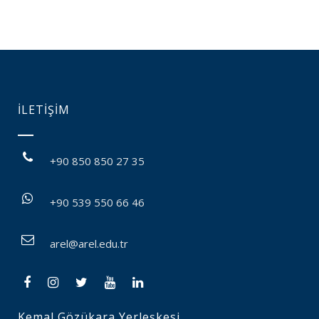
İLETİŞİM
+90 850 850 27 35
+90 539 550 66 46
arel@arel.edu.tr
Kemal Gözükara Yerleşkesi