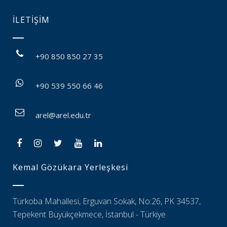
İLETİŞİM
+90 850 850 27 35
+90 539 550 66 46
arel@arel.edu.tr
Kemal Gözükara Yerleşkesi
Türkoba Mahallesi, Erguvan Sokak, No:26, PK 34537,
Tepekent Büyükçekmece, İstanbul - Türkiye