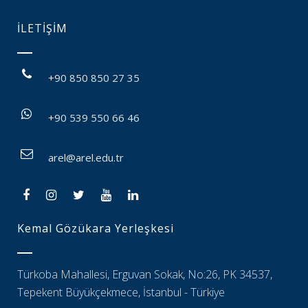
İLETİŞİM
+90 850 850 27 35
+90 539 550 66 46
arel@arel.edu.tr
Kemal Gözükara Yerleşkesi
Türkoba Mahallesi, Erguvan Sokak, No:26, PK 34537,
Tepekent Büyükçekmece, İstanbul - Türkiye