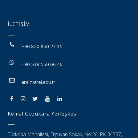
İLETİŞİM
+90 850 850 27 35
+90 539 550 66 46
arel@arel.edu.tr
Kemal Gözükara Yerleşkesi
Türkoba Mahallesi, Erguvan Sokak, No:26, PK 34537,