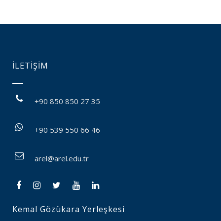
İLETİŞİM
+90 850 850 27 35
+90 539 550 66 46
arel@arel.edu.tr
Kemal Gözükara Yerleşkesi