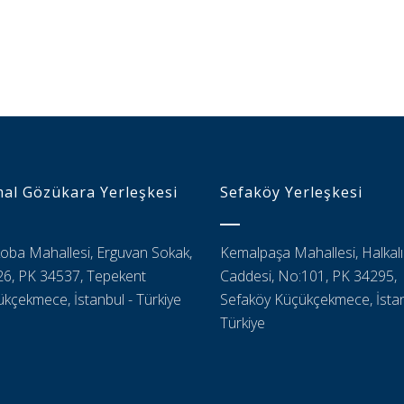
al Gözükara Yerleşkesi
Sefaköy Yerleşkesi
oba Mahallesi, Erguvan Sokak,
Kemalpaşa Mahallesi, Halkalı
6, PK 34537, Tepekent
Caddesi, No:101, PK 34295,
kçekmece, İstanbul - Türkiye
Sefaköy Küçükçekmece, İstan
Türkiye