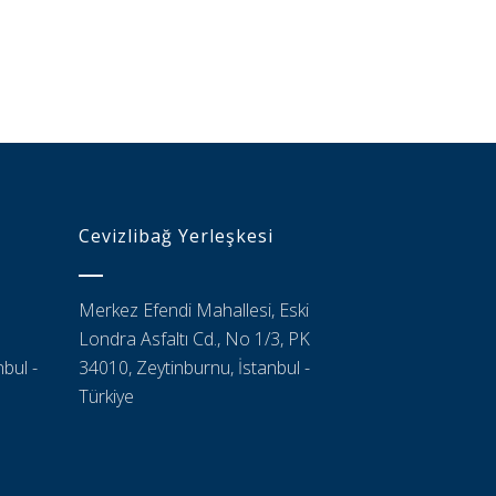
Cevizlibağ Yerleşkesi
Merkez Efendi Mahallesi, Eski
Londra Asfaltı Cd., No 1/3, PK
bul -
34010, Zeytinburnu, İstanbul -
Türkiye