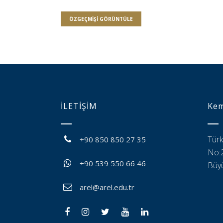
ÖZGEÇMIŞI GÖRÜNTÜLE
İLETİŞİM
Kem
Türk
+90 850 850 27 35
No:2
+90 539 550 66 46
Büyü
arel@arel.edu.tr