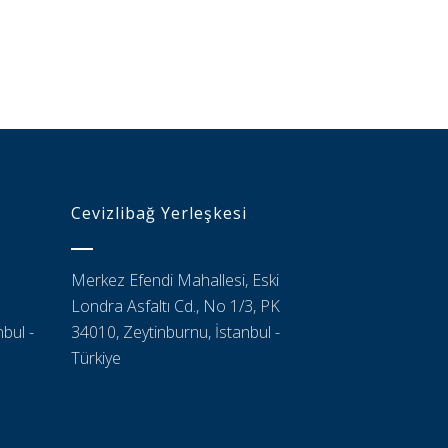
Cevizlibağ Yerleşkesi
Merkez Efendi Mahallesi, Eski
Londra Asfaltı Cd., No 1/3, PK
bul -
34010, Zeytinburnu, İstanbul -
Türkiye