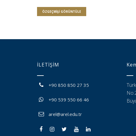
ÖZGEÇMIŞI GÖRÜNTÜLE
İLETİŞİM
Kem
Türk
+90 850 850 27 35
No:2
+90 539 550 66 46
Büyü
arel@arel.edu.tr