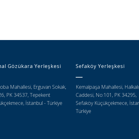
al Gözükara Yerleşkesi
Sefaköy Yerleşkesi
oba Mahallesi, Erguvan Sokak,
Kemalpaşa Mahallesi, Halkalı
6, PK 34537, Tepekent
Caddesi, No:101, PK 34295,
kçekmece, İstanbul - Türkiye
Sefaköy Küçükçekmece, İstan
Türkiye