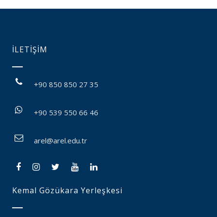
İLETİŞİM
+90 850 850 27 35
+90 539 550 66 46
arel@arel.edu.tr
Kemal Gözükara Yerleşkesi