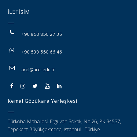
İLETİŞİM
+90 850 850 27 35
+90 539 550 66 46
arel@arel.edu.tr
Kemal Gözükara Yerleşkesi
Türkoba Mahallesi, Erguvan Sokak, No:26, PK 34537,
Tepekent Büyükçekmece, İstanbul - Türkiye