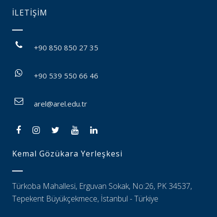
İLETİŞİM
+90 850 850 27 35
+90 539 550 66 46
arel@arel.edu.tr
Kemal Gözükara Yerleşkesi
Türkoba Mahallesi, Erguvan Sokak, No:26, PK 34537,
Tepekent Büyükçekmece, İstanbul - Türkiye