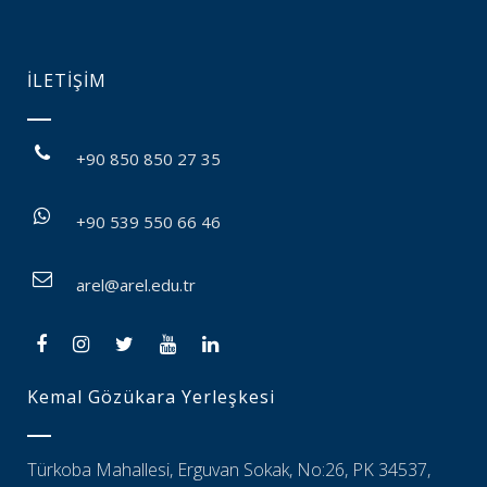
İLETİŞİM
+90 850 850 27 35
+90 539 550 66 46
arel@arel.edu.tr
Kemal Gözükara Yerleşkesi
Türkoba Mahallesi, Erguvan Sokak, No:26, PK 34537,