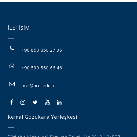
İLETİŞİM
+90 850 850 27 35
+90 539 550 66 46
arel@arel.edu.tr
Kemal Gözükara Yerleşkesi