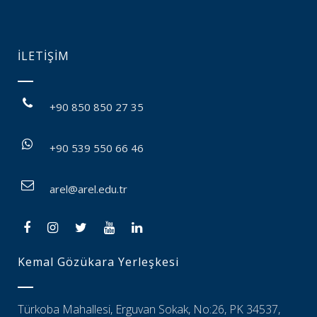
İLETİŞİM
+90 850 850 27 35
+90 539 550 66 46
arel@arel.edu.tr
Kemal Gözükara Yerleşkesi
Türkoba Mahallesi, Erguvan Sokak, No:26, PK 34537,