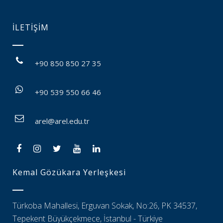
İLETİŞİM
+90 850 850 27 35
+90 539 550 66 46
arel@arel.edu.tr
Kemal Gözükara Yerleşkesi
Türkoba Mahallesi, Erguvan Sokak, No:26, PK 34537,
Tepekent Büyükçekmece, İstanbul - Türkiye