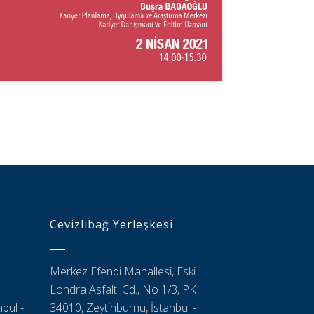
Cevizlibağ Yerleşkesi
Merkez Efendi Mahallesi, Eski
Londra Asfaltı Cd., No 1/3, PK
bul -
34010, Zeytinburnu, İstanbul -