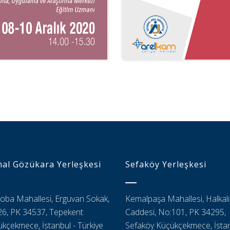
al Gözükara Yerleşkesi
Sefaköy Yerleşkesi
oba Mahallesi, Erguvan Sokak,
Kemalpaşa Mahallesi, Halkalı
6, PK 34537, Tepekent
Caddesi, No:101, PK 34295,
kçekmece, İstanbul - Türkiye
Sefaköy Küçükçekmece, İstan