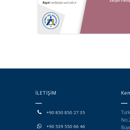
İLETİŞİM
Kem
Türk
+90 850 850 27 35
No:2
+90 539 550 66 46
Büyü