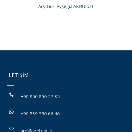
Arş. Gör. Ayşegül AKBULUT
İLETİŞİM
+90 850 850 27 35
+90 539 550 66 46
arel@arel.edu.tr